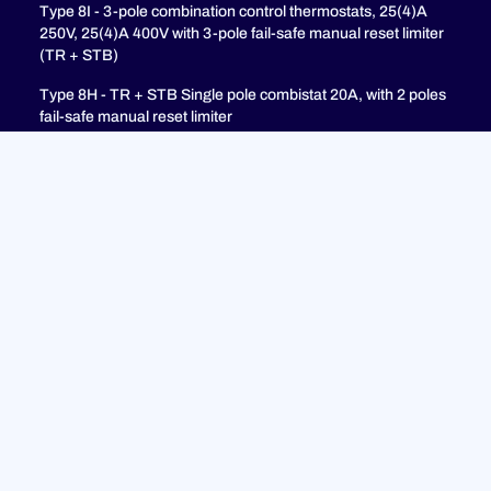
Type 8I - 3-pole combination control thermostats, 25(4)A
250V, 25(4)A 400V with 3-pole fail-safe manual reset limiter
(TR + STB)
Type 8H - TR + STB Single pole combistat 20A, with 2 poles
fail-safe manual reset limiter
Soporte
PREGUNTAS MÁS FRECUENTES
Política de privacidad
Avisos legales
© 2023 ULTIMHEAT Todos los derechos reservados |
Diseñado por
Jules Boce